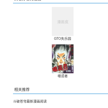
第590话 先祖
第588话 再入天墓
第586话 暗子
第584话 灭族之战
GTO失乐园
第582话 问鼎
第580话 九玄金雷
280回 丹塔炼丹会（二）
271回 慕骨（上）
噬谎者
第270回 丹塔的魂技（上）
相关推荐
第267回 铜片的秘密（下）
第266回 圣丹城（下）
斗破苍穹最新漫画阅读