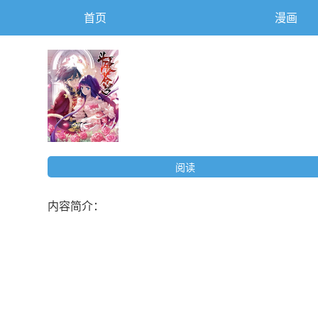
首页
漫画
阅读
内容简介：