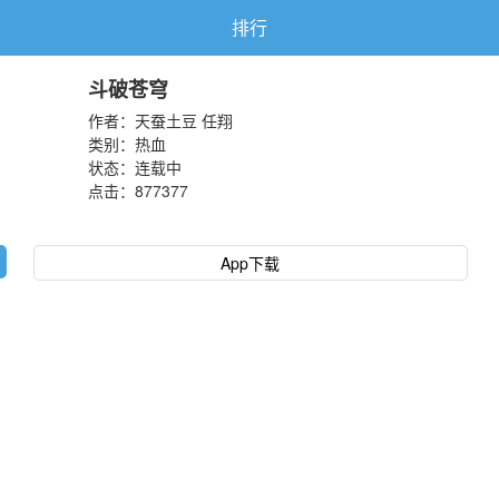
排行
斗破苍穹
作者：
天蚕土豆 任翔
类别：
热血
状态：连载中
点击：
877377
App下载