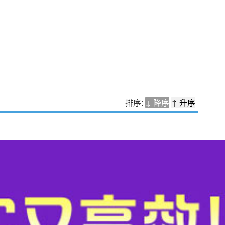
排序:
↓ 降序
↑ 升序