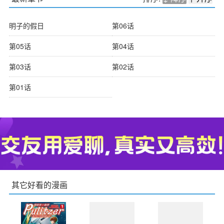
明子的假日
第06话
第05话
第04话
第03话
第02话
第01话
其它好看的漫画